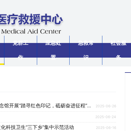
党群工
应急处
急救常
社会服
作
置
识
务
展“踏寻红色印记，砥砺奋进征程”主题党日活动
2025-06-26
2025-06-24
文化科技卫生“三下乡”集中示范活动
2025-06-16