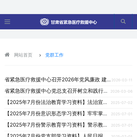
网站首页
党群工作
省紧急医疗救援中心召开2026年党风廉政 建设暨警示教育大会
2026-03-11
省紧急医疗救援中心党总支召开树立和践行正确政绩观学习教育安排部署大会
2026-03-06
【2025年7月份法治教育学习资料】法治宣传教育 | 解码民法典的“法治密码”
2025-07-02
【2025年7月份意识形态学习资料】牢牢掌握党对意识形态工作领导权 完善意识形态工作责任制
2025-07-01
【2025年7月份警示教育学习资料】警示教育就要触及灵魂
2025-07-01
【2025年7月份党支部学习资料】人民日报社论：坚定信念信心 阔步复兴征程——热烈庆祝中国共产党成立一百零四周年
2025-07-01