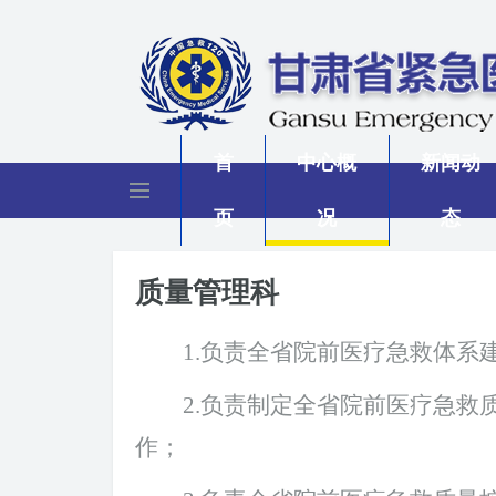
首
中心概
新闻动
页
况
态
质量管理科
1.
负责全省院前医疗急救体系
2.
负责制定全省院前医疗急救
作；