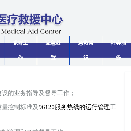
党群工
应急处
急救常
社会服
作
置
识
务
建设的业务指导及督导工作；
质量控制标准及
96120
服务热线的运行管理
工