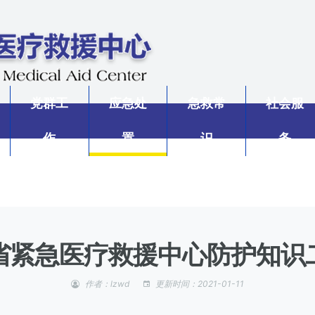
党群工
应急处
急救常
社会服
作
置
识
务
省紧急医疗救援中心防护知识
作者：lzwd
更新时间：2021-01-11