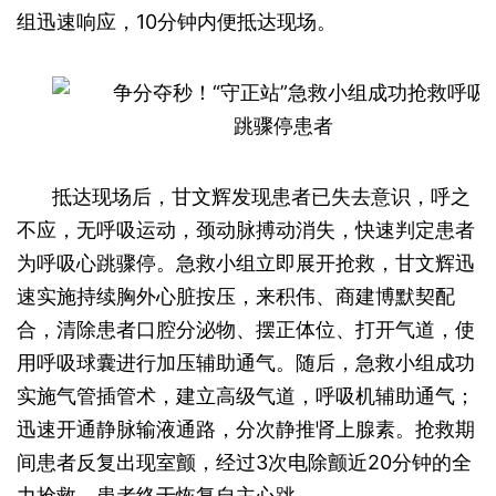
组迅速响应，10分钟内便抵达现场。
抵达现场后，甘文辉发现患者已失去意识，呼之
不应，无呼吸运动，颈动脉搏动消失，快速判定患者
为呼吸心跳骤停。急救小组立即展开抢救，甘文辉迅
速实施持续胸外心脏按压，来积伟、商建博默契配
合，清除患者口腔分泌物、摆正体位、打开气道，使
用呼吸球囊进行加压辅助通气。随后，急救小组成功
实施气管插管术，建立高级气道，呼吸机辅助通气；
迅速开通静脉输液通路，分次静推肾上腺素。抢救期
间患者反复出现室颤，经过3次电除颤近20分钟的全
力抢救，患者终于恢复自主心跳。