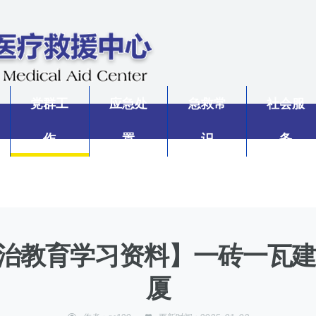
党群工
应急处
急救常
社会服
作
置
识
务
份法治教育学习资料】一砖一瓦
厦